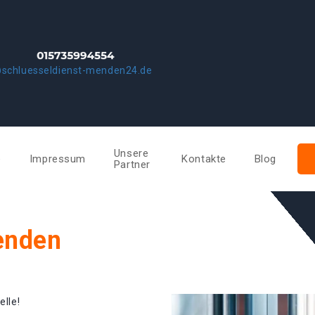
@schluesseldienst-menden24.de
Unsere
e
Impressum
Kontakte
Blog
Partner
enden
elle!