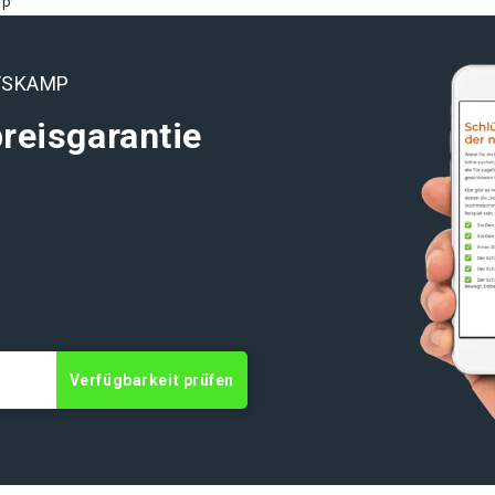
mp
FSKAMP
reisgarantie
t
Verfügbarkeit prüfen