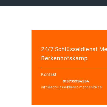
24/7 Schlüsseldienst M
Berkenhofskamp
Kontakt
info@schluesseldienst-menden24.de